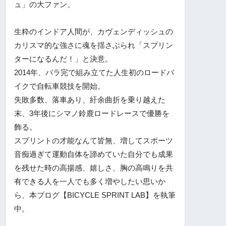
ュ」の大ファン。
生粋のインドア人間が、カヴェンディッシュの
カリスマ的な強さに魂を揺さぶられ「スプリン
ターになるんだ！」と決意。
2014年、バラ完で組み立てた人生初のロードバ
イクで自転車競技を開始。
失敗多数、落車あり、紆余曲折を乗り越えた
末、3年後にシマノ鈴鹿ロードレースで優勝を
飾る。
スプリントの才能なんて皆無、増してスポーツ
音痴過ぎて運動自体を諦めていた自分でも成果
を残せた時の高揚感、嬉しさ、胸の高鳴りを共
有できる人を一人でも多く増やしたい思いか
ら、本ブログ【BICYCLE SPRINT LAB】を執筆
中。