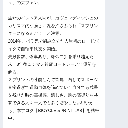
ュ」の大ファン。
生粋のインドア人間が、カヴェンディッシュの
カリスマ的な強さに魂を揺さぶられ「スプリン
ターになるんだ！」と決意。
2014年、バラ完で組み立てた人生初のロードバ
イクで自転車競技を開始。
失敗多数、落車あり、紆余曲折を乗り越えた
末、3年後にシマノ鈴鹿ロードレースで優勝を
飾る。
スプリントの才能なんて皆無、増してスポーツ
音痴過ぎて運動自体を諦めていた自分でも成果
を残せた時の高揚感、嬉しさ、胸の高鳴りを共
有できる人を一人でも多く増やしたい思いか
ら、本ブログ【BICYCLE SPRINT LAB】を執筆
中。