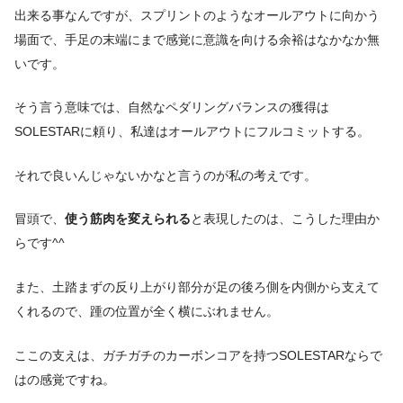
出来る事なんで
すが、スプリントのようなオールアウトに向かう
場面で、
手足の末端にまで感覚に意識を向ける余裕はなかなか無
いです。
そう言う意味では、
自然なペダリングバランスの獲得は
SOLESTARに頼り、
私達はオールアウトにフルコミットする。
それで良いんじゃないかなと言うのが私の考えです。
冒頭で、
使う筋肉を変えられる
と表現したのは、こうした理由か
らです^^
また、土踏まずの反り上がり部分が足の後ろ側を内側から支えて
くれるので、踵の位置が全く横にぶれません。
ここの支えは、ガチガチのカーボンコアを持つSOLESTARならで
はの感覚ですね。